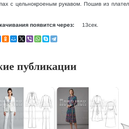
апах с цельнокроеным рукавом. Пошив из плате
качивания появится через:
12
сек.
ие публикации