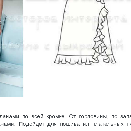
ланами по всей кромке. От горловины, по зап
анами. Подойдет для пошива ил плательных т