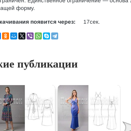
 ограничен. Единственное ограничение — основа
жащей форму.
качивания появится через:
16
сек.
ие публикации