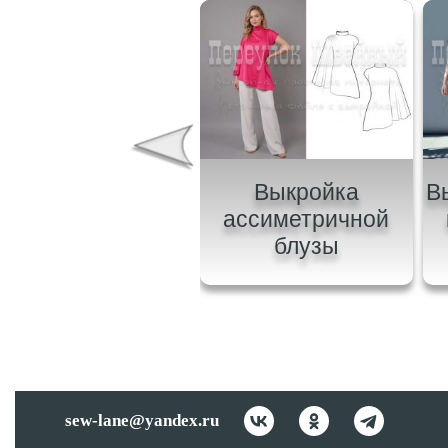
Выкройка
Выкройка
В
интажной рубашки
ассиметричной
блузы
sew-lane@yandex.ru