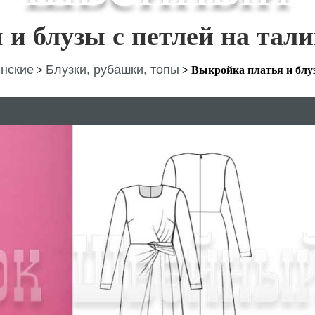
и блузы с петлей на тал
нские
Блузки, рубашки, топы
>
>
Выкройка платья и блу