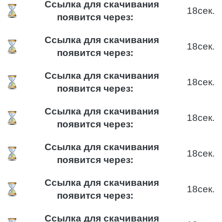
Ссылка для скачивания
17
сек.
появится через:
Ссылка для скачивания
17
сек.
появится через:
Ссылка для скачивания
17
сек.
появится через:
Ссылка для скачивания
17
сек.
появится через:
Ссылка для скачивания
17
сек.
появится через:
Ссылка для скачивания
17
сек.
появится через:
Ссылка для скачивания