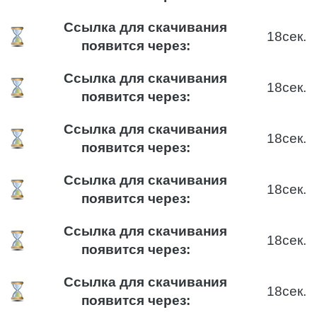
Ссылка для скачивания
17
сек.
появится через:
Ссылка для скачивания
17
сек.
появится через:
Ссылка для скачивания
17
сек.
появится через:
Ссылка для скачивания
17
сек.
появится через:
Ссылка для скачивания
17
сек.
появится через:
Ссылка для скачивания
17
сек.
появится через: