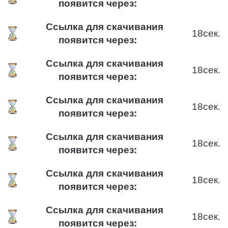
появится через:
Ссылка для скачивания
17
сек.
появится через:
Ссылка для скачивания
17
сек.
появится через:
Ссылка для скачивания
17
сек.
появится через:
Ссылка для скачивания
17
сек.
появится через:
Ссылка для скачивания
17
сек.
появится через:
Ссылка для скачивания
17
сек.
появится через: