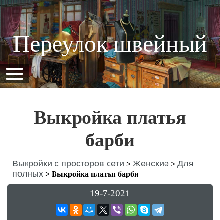
Переулок швейный
Выкройка платья
барби
Выкройки с просторов сети
Женские
Для
>
>
полных
>
Выкройка платья барби
19-7-2021