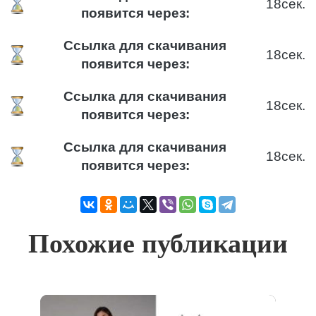
17
сек.
появится через:
Ссылка для скачивания
17
сек.
появится через:
Ссылка для скачивания
17
сек.
появится через:
Ссылка для скачивания
17
сек.
появится через:
Похожие публикации