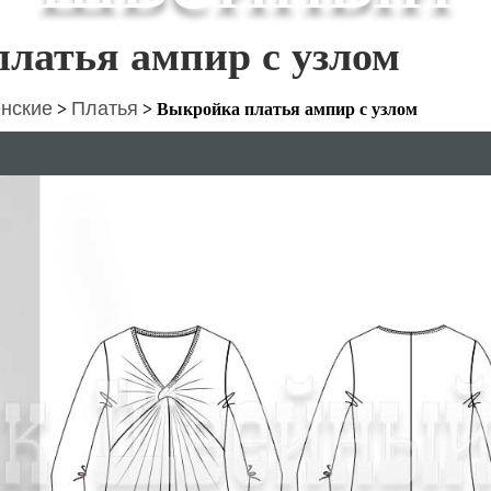
латья ампир с узлом
нские
Платья
>
>
Выкройка платья ампир с узлом