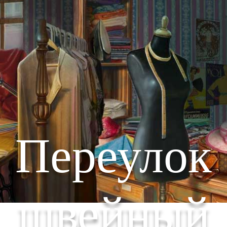
Переулок
швейный