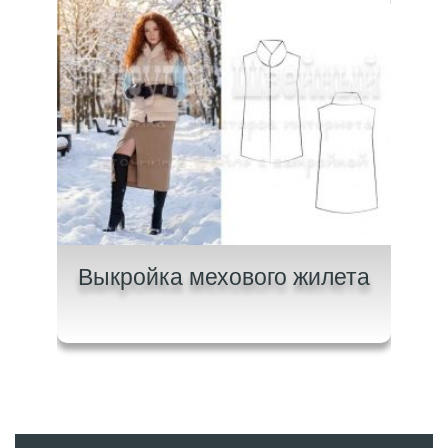
и с
Выкройка мехового жилета
Вык