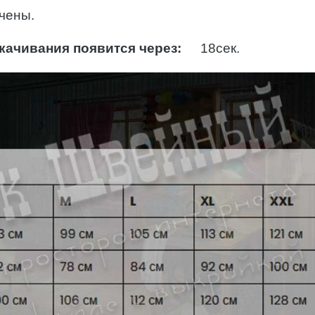
чены.
качивания появится через:
17
сек.