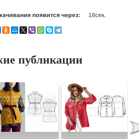
качивания появится через:
18
сек.
ие публикации