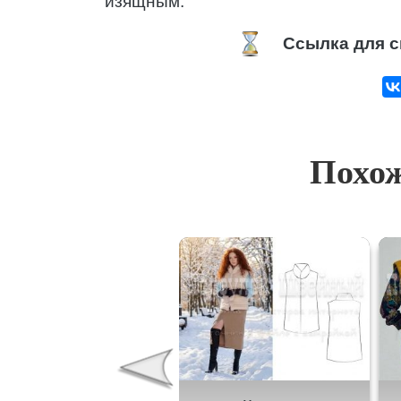
изящным.
Ссылка для с
Похож