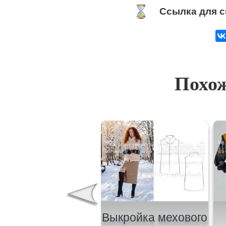
Ссылка для с
Похож
ыкройка женской
Выкройка мехового