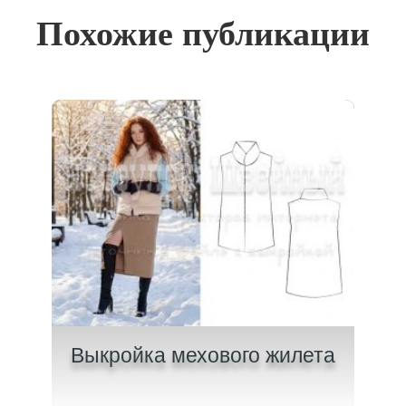
Похожие публикации
и с
Выкройка мехового жилета
Вык