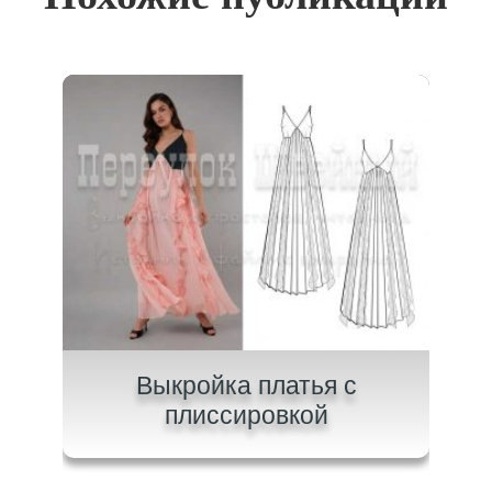
на
Выкройка платья с
В
плиссировкой