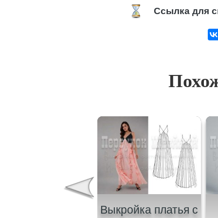
Ссылка для с
Похож
ыкройка женского
Выкройка платья с