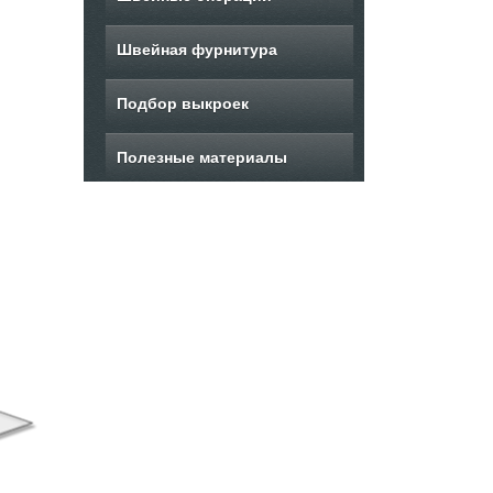
Швейная фурнитура
Подбор выкроек
Полезные материалы
ыкройка женского
Выкройка
Вы