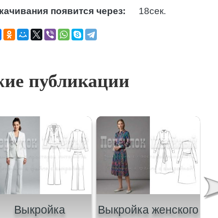
качивания появится через:
17
сек.
ие публикации
Выкройка
Выкройка женского
В