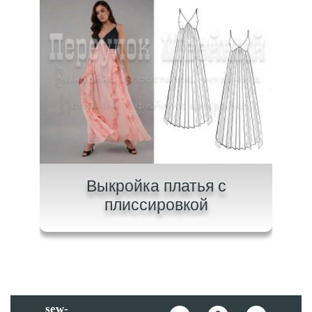
ного
Выкройка платья с
плиссировкой
sew-