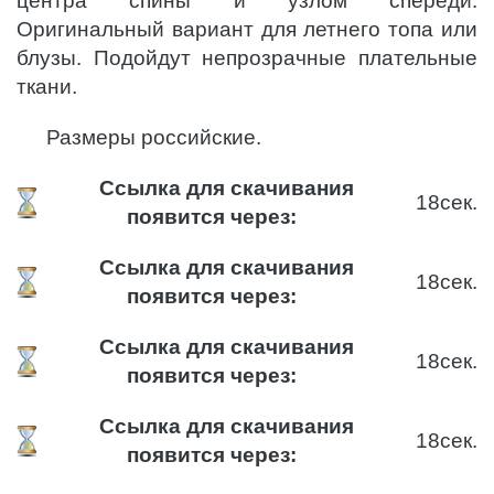
центра спины и узлом спереди.
Оригинальный вариант для летнего топа или
блузы. Подойдут непрозрачные плательные
ткани.
Размеры российские.
Ссылка для скачивания
18
сек.
появится через:
Ссылка для скачивания
18
сек.
появится через:
Ссылка для скачивания
18
сек.
появится через:
Ссылка для скачивания
18
сек.
появится через: