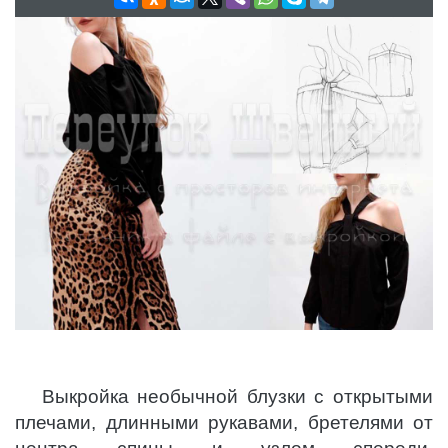
Выкройка необычной блузки с открытыми
плечами, длинными рукавами, бретелями от