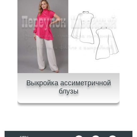
ашки
Выкройка ассиметричной
Вык
блузы
sew-