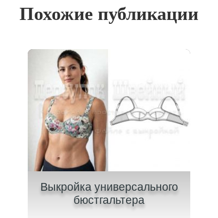
Похожие публикации
 для
Выкройка универсального
Вы
бюстгальтера