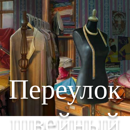
Переулок
швейный