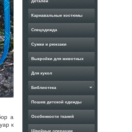
деталей
Карнавальные костюмы
Спецодежда
Сумки и рюкзаки
Выкройки для животных
Для кукол
Библиотека
Пошив детской одежды
бор а
Особенности тканей
уар к
Швейные операции