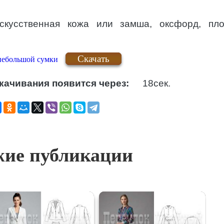
кусственная кожа или замша, оксфорд, пл
Скачать
небольшой сумки
качивания появится через:
17
сек.
ие публикации