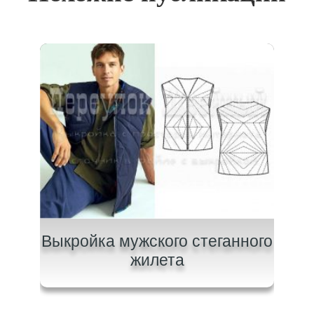
ки с
Выкройка мужского стеганного
Вы
жилета