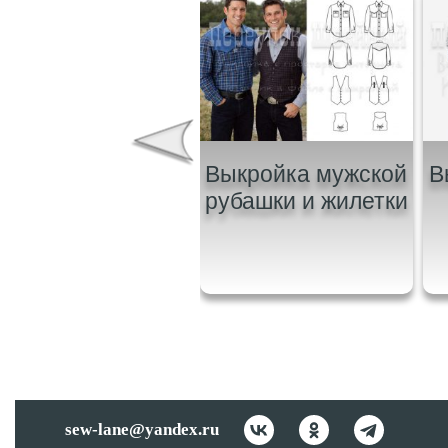
Выкройка
Выкройка мужской
В
комплекта пижам
рубашки и жилетки
для всей семьи
sew-lane@yandex.ru