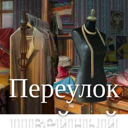
Переулок
швейный