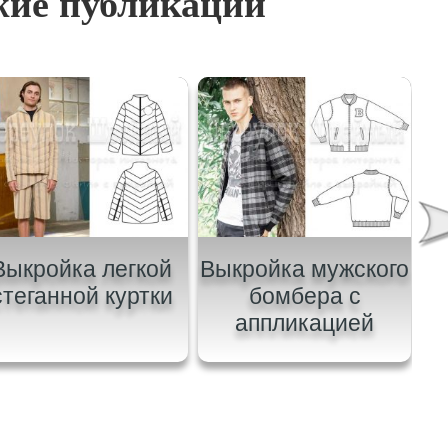
ие публикации
Выкройка легкой
Выкройка мужского
В
стеганной куртки
бомбера с
аппликацией