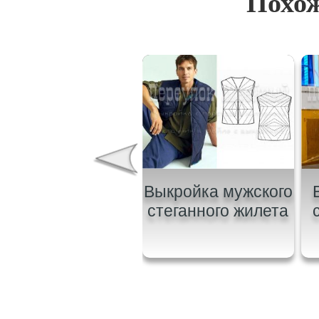
Похож
ыкройка мужской
Выкройка мужского
етровки с рукавом
стеганного жилета
реглан