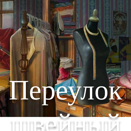
Переулок
швейный