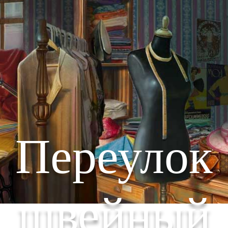
Переулок
швейный