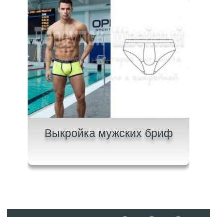
ров
Выкройка мужских бриф
Вык