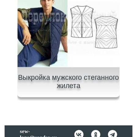
ки с
Выкройка мужского стеганного
Вы
жилета
sew-