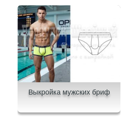
ров
Выкройка мужских бриф
Вык