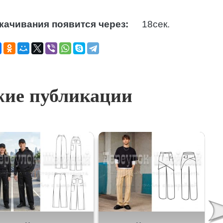
качивания появится через:
17
сек.
ие публикации