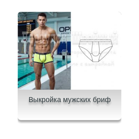
ров
Выкройка мужских бриф
Вык