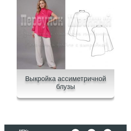
ашки
Выкройка ассиметричной
Вык
блузы
sew-