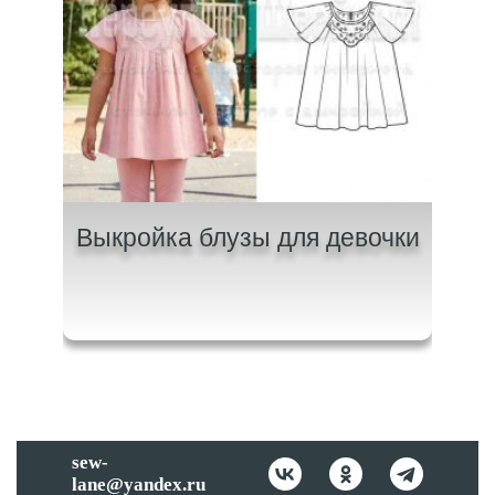
лки
Выкройка блузы для девочки
м
sew-
lane@yandex.ru