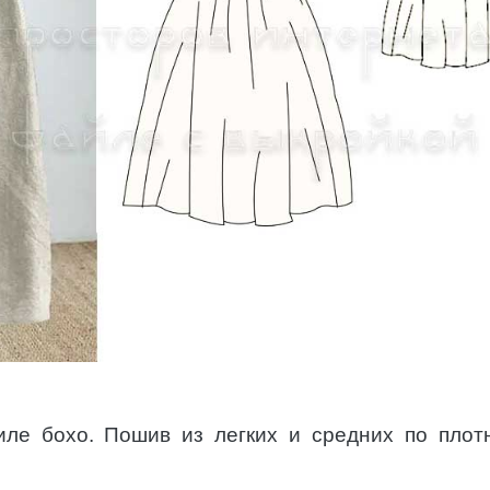
иле бохо. Пошив из легких и средних по плот