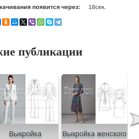
качивания появится через:
17
сек.
ие публикации
Выкройка
Выкройка женского
В