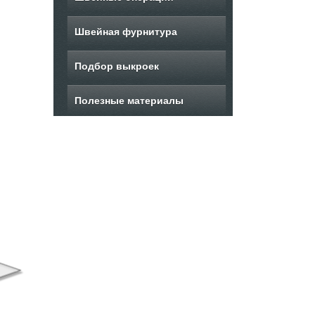
Швейная фурнитура
Подбор выкроек
Полезные материалы
ыкройка женского
Выкройка
Вы