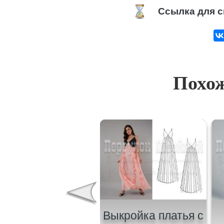
Ссылка для с
Похож
ыкройка женского
Выкройка платья с