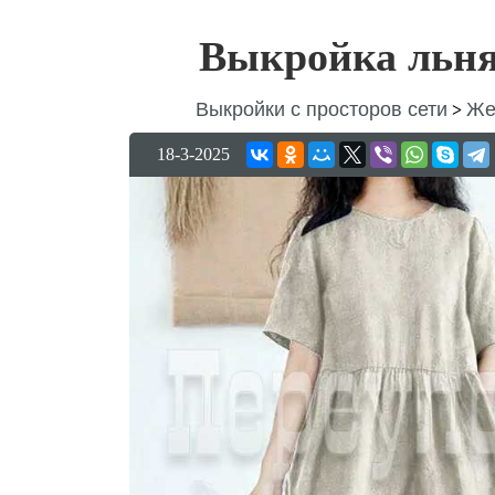
Выкройка льнян
Выкройки с просторов сети
Же
>
18-3-2025