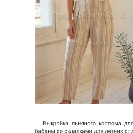
Выкройка льняного костюма дл
бабаны со складками для летних ст