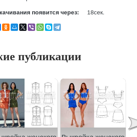
качивания появится через:
17
сек.
ие публикации