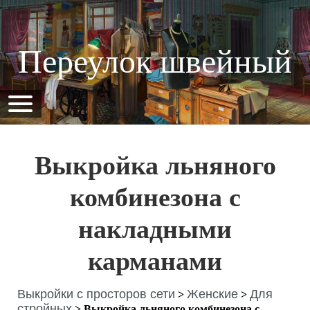
Переулок швейный
Выкройка льняного
комбинезона с
накладными
карманами
Выкройки с просторов сети
Женские
Для
>
>
стройных
>
Выкройка льняного комбинезона с