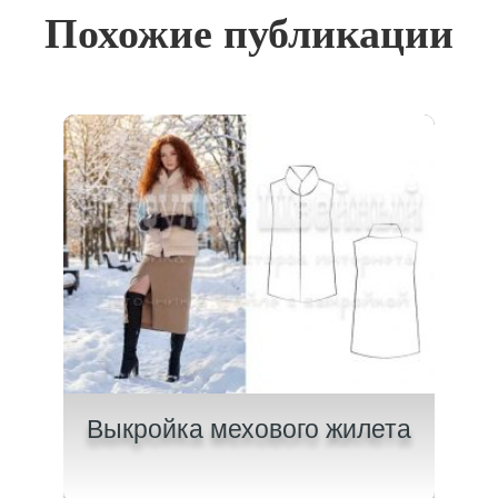
Похожие публикации
и с
Выкройка мехового жилета
Вык