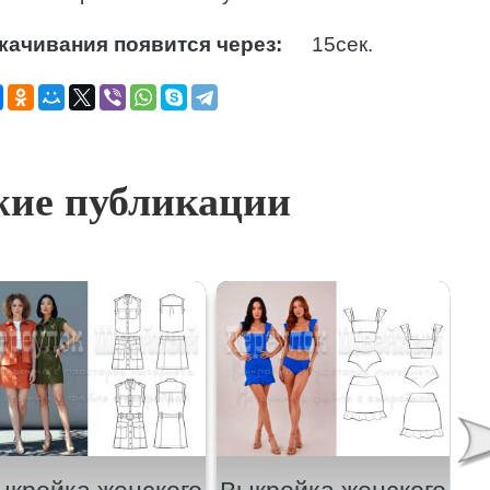
качивания появится через:
14
сек.
ие публикации