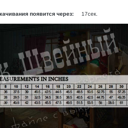
качивания появится через:
15
сек.