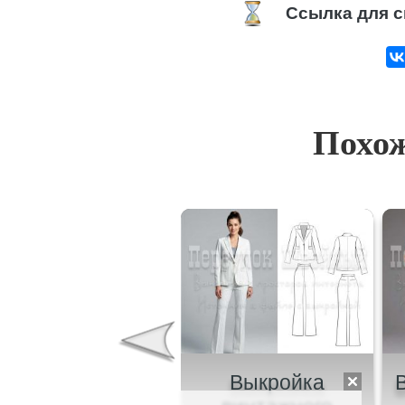
Ссылка для с
Похож
ыкройка летнего
Выкройка