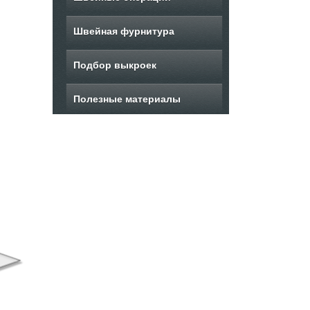
Швейная фурнитура
Подбор выкроек
Полезные материалы
ыкройка женского
Выкройка женских
В