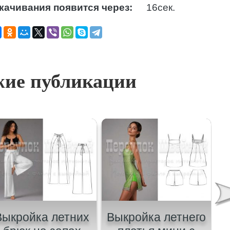
качивания появится через:
15
сек.
ие публикации
Выкройка летних
Выкройка летнего
В