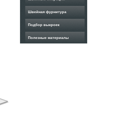
Швейная фурнитура
Подбор выкроек
Полезные материалы
ыкройка женского
Выкройка
Вы