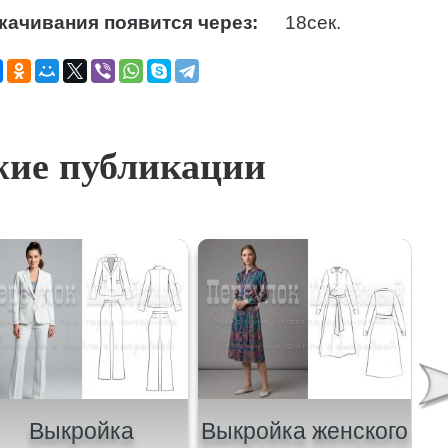
качивания появится через:
17
сек.
ие публикации
Выкройка
Выкройка женского
В