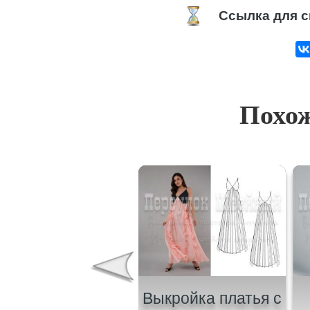
Ссылка для с
Похож
ыкройка женского
Выкройка платья с