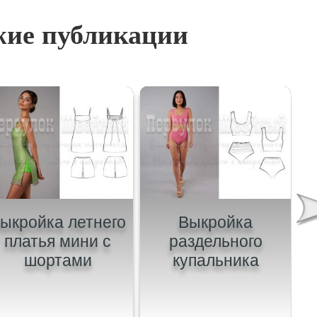
ие публикации
ыкройка летнего
Выкройка
В
платья мини с
раздельного
шортами
купальника