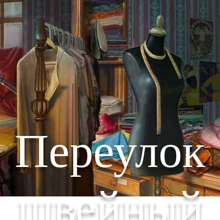
Переулок
швейный