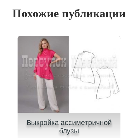
Похожие публикации
ашки
Выкройка ассиметричной
Вык
блузы