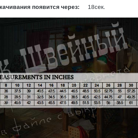
качивания появится через:
16
сек.