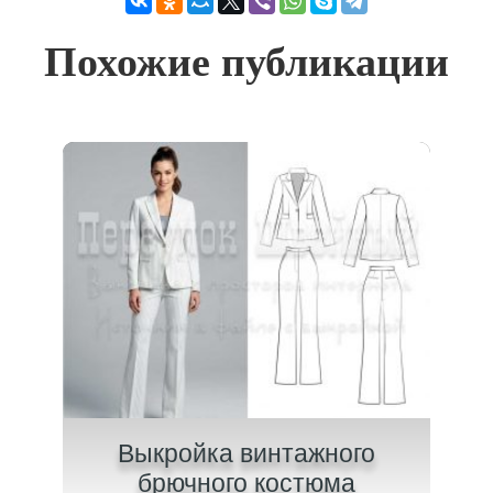
Похожие публикации
Выкройка винтажного
Вык
брючного костюма