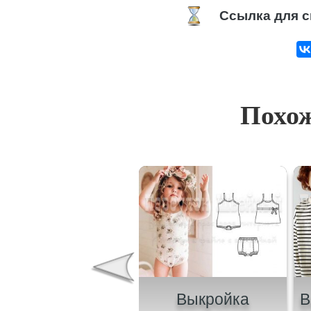
Ссылка для с
Похож
ыкройка куртки на
Выкройка
В