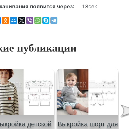
качивания появится через:
17
сек.
ие публикации
ыкройка детской
Выкройка шорт для
В