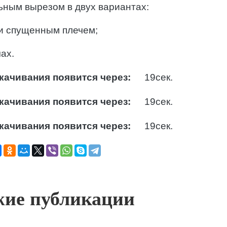
ьным вырезом в двух вариантах:
и спущенным плечем;
ах.
качивания появится через:
18
сек.
качивания появится через:
18
сек.
качивания появится через:
18
сек.
ие публикации