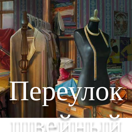
Переулок
швейный