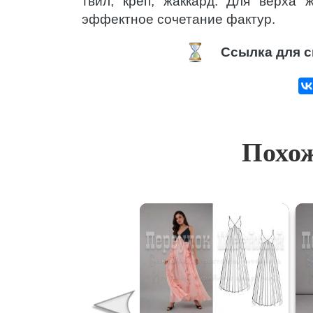
твил, креп, жаккард. Для верха 
эффектное сочетание фактур.
Ссылка для с
Похож