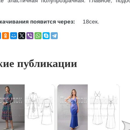
же эластичная полупрозрачная. Главное, подо
качивания появится через:
18
сек.
ие публикации