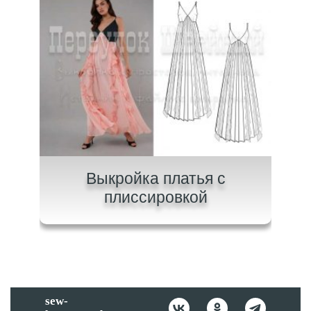
на
Выкройка платья с
В
плиссировкой
sew-