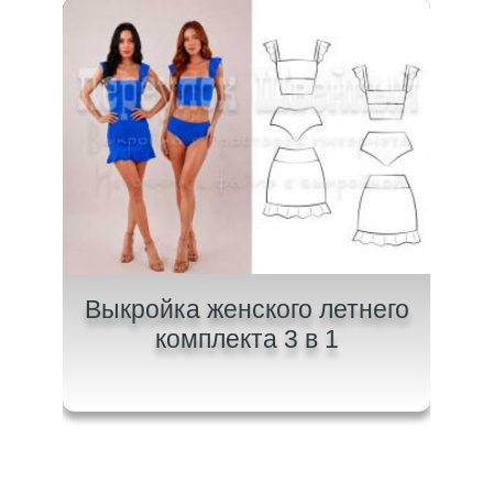
щих
Выкройка женского летнего
Вык
комплекта 3 в 1