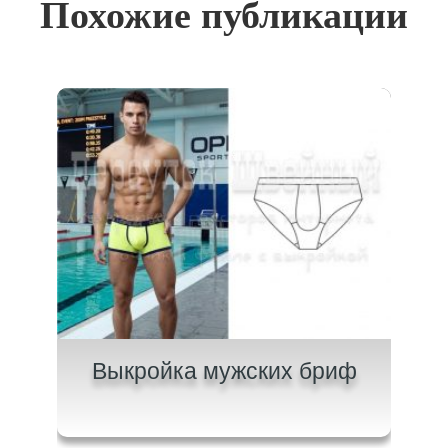
Похожие публикации
ров
Выкройка мужских бриф
Вык