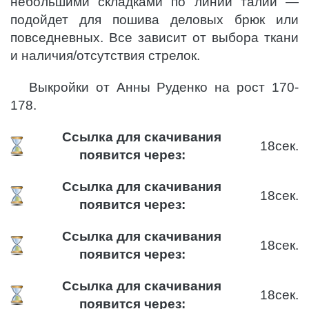
небольшими складками по линии талии —
подойдет для пошива деловых брюк или
повседневных. Все зависит от выбора ткани
и наличия/отсутствия стрелок.
Выкройки от Анны Руденко на рост 170-
178.
Ссылка для скачивания
18
сек.
появится через:
Ссылка для скачивания
18
сек.
появится через:
Ссылка для скачивания
18
сек.
появится через:
Ссылка для скачивания
18
сек.
появится через: