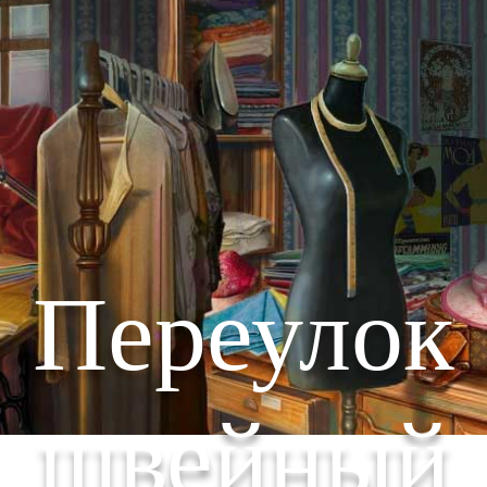
Переулок
швейный