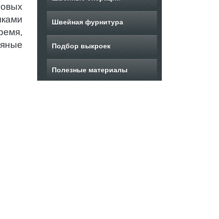
ловых
чками
Швейная фурнитура
ремя,
няные
Подбор выкроек
Полезные материалы