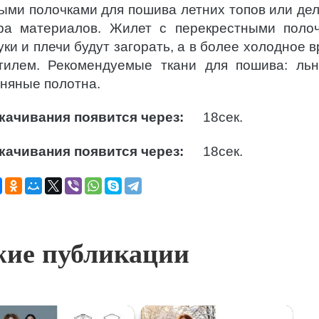
ыми полочками для пошива летних топов или де
ора материалов. Жилет с перекрестными поло
и и плечи будут загорать, а в более холодное в
тилем. Рекомендуемые ткани для пошива: ль
ьняные полотна.
качивания появится через:
17
сек.
качивания появится через:
17
сек.
ие публикации