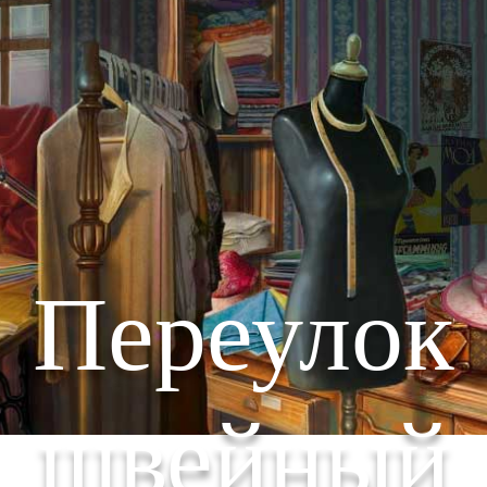
Переулок
швейный