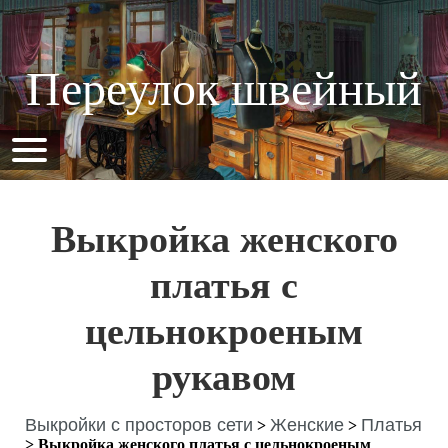
Переулок швейный
Выкройка женского
платья с
цельнокроеным
рукавом
Выкройки с просторов сети
Женские
Платья
>
>
>
Выкройка женского платья с цельнокроеным