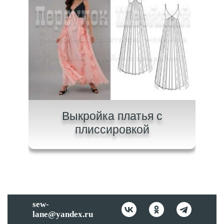
на
Выкройка платья с
В
плиссировкой
sew-
lane@yandex.ru