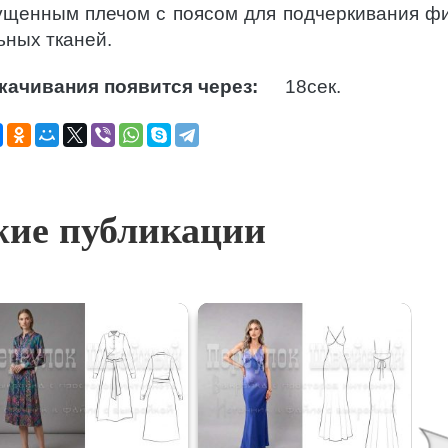
пущенным плечом с поясом для подчеркивания ф
ьных тканей.
качивания появится через:
17
сек.
ие публикации